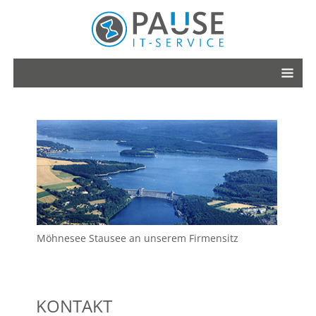
HOME
PAUSE KITA.Cloud
PAUSE OGS.Cloud
ONLINE-PORTAL
PAUSE PERSONAL
PAUSE INFO
KITA VERWALTUNG
NEWS
Möhnesee Stausee an unserem Firmensitz
SERVICE
REFERENZEN
WIR ÜBER UNS
KONTAKT
KONTAKT